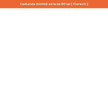
Comanda minimă este de 80 lei ( Floresti )
PRIMA PAGINĂ
/
NIGIRI
/
NIGIRI UNAGI
IU
Nigiri Unagi
8
,00
lei