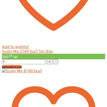
Add to wishlist
Sushi Mix 3 (40 buc) Ton Box
,00
165
lei
Sushi
Mix
Adaugă în coș
3
(40
buc)
Ton
Box
cantitatea