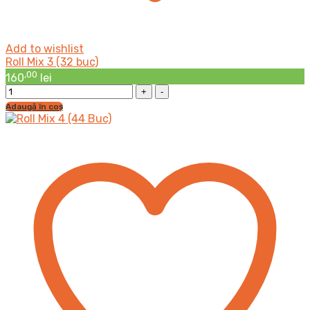
Add to wishlist
Roll Mix 3 (32 buc)
,00
160
lei
Roll
Mix
Adaugă în coș
3
(32
buc)
cantitatea