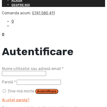
ACASĂ
DESPRE NOI
Comanda acum:
0741 580 411
0
0
Autentificare
Obligatoriu
Nume utilizator sau adresă email
*
Obligatoriu
Parolă
*
Ține-mă minte
Autentificare
Ai uitat parola?