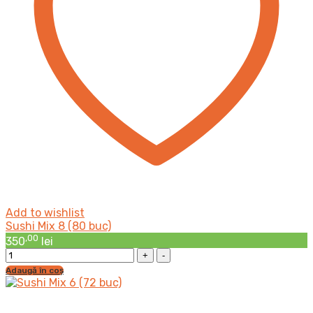
Add to wishlist
Sushi Mix 8 (80 buc)
,00
350
lei
Sushi
Mix
Adaugă în coș
8
(80
buc)