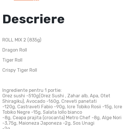
Descriere
ROLL MIX 2 (835g)
Dragon Roll
Tiger Roll
Crispy Tiger Roll
Ingrediente pentru 1 portie:
Orez sushi -510g(Orez Sushi , Zahar alb, Apa, Otet
Shiragiku), Avocado -160g, Creveti panetati
-120g, Castraveti Fabio -90g, Icre Tobiko Rosii -15g, Icre
Tobiko Negre -15g, Salata lollo bianco
-8g, Ceapa prajita (crocanta) Metro Chef -8g, Alge Nori
-3,75g, Maioneza Japoneza -2g, Sos Unagi
-2g