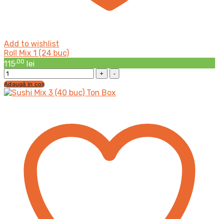
Add to wishlist
Roll Mix 1 (24 buc)
,00
115
lei
Roll
Mix
Adaugă în coș
1
(24
buc)
cantitatea