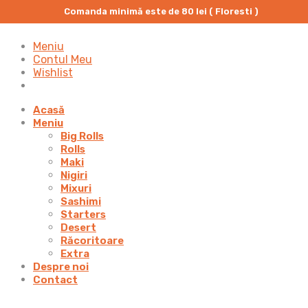
Comanda minimă este de 80 lei ( Floresti )
Meniu
Contul Meu
Wishlist
Acasă
Meniu
Big Rolls
Rolls
Maki
Nigiri
Mixuri
Sashimi
Starters
Desert
Răcoritoare
Extra
Despre noi
Contact