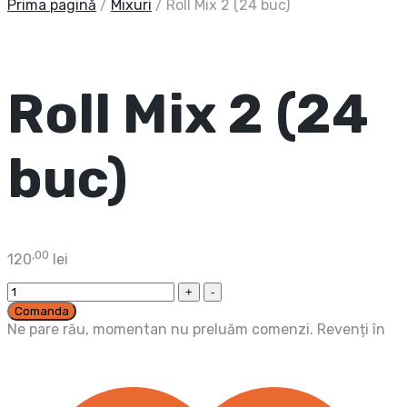
Prima pagină
/
Mixuri
/
Roll Mix 2 (24 buc)
Roll Mix 2 (24
buc)
,00
120
lei
Roll
Mix
Comanda
2
Ne pare rău, momentan nu preluăm comenzi. Revenți în
(24
buc)
cantitatea