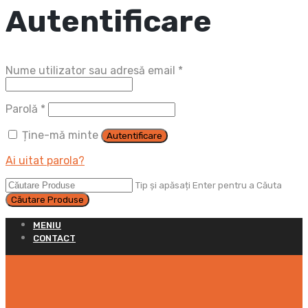
Autentificare
Obligatoriu
Nume utilizator sau adresă email
*
Obligatoriu
Parolă
*
Ține-mă minte
Autentificare
Ai uitat parola?
Tip și apăsați Enter pentru a Căuta
MENIU
CONTACT