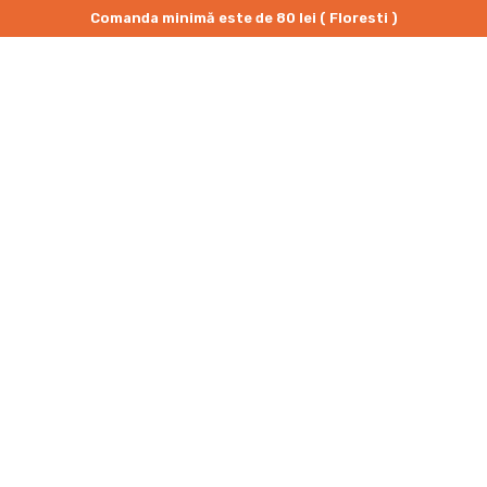
Comanda minimă este de 80 lei ( Floresti )
PRIMA PAGINĂ
/
MAKI
MAKI
IU