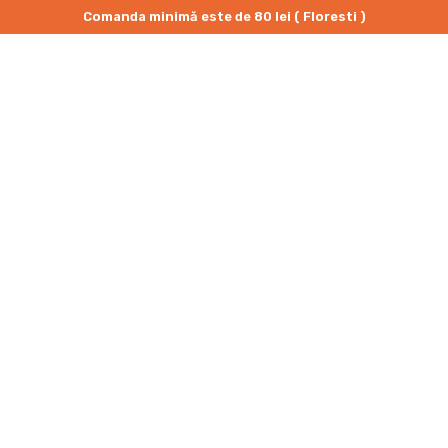
Comanda minimă este de 80 lei ( Floresti )
IU