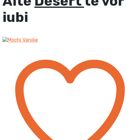
Alte
Desert
te vor
iubi