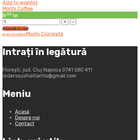
Add to wishlist
Mochi Coffee
,00
8
lei
Mochi
Coffee
Adaugă în coș
cantitatea
Mochi Ciocolată
prev produs
Intrați în legătură
Florești, jud. Cluj Napoca
0741 580 411
orderssushiatlantis@gmail.com
Meniu
Acasă
Despre noi
Contact