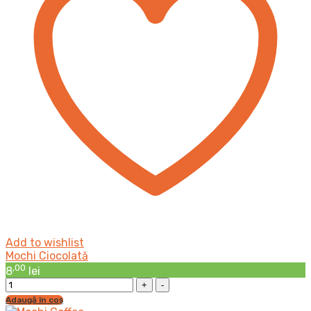
Add to wishlist
Mochi Ciocolată
,00
8
lei
Mochi
Ciocolată
Adaugă în coș
cantitatea