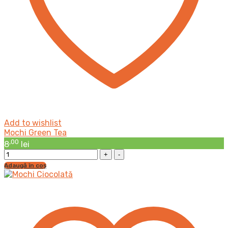
Add to wishlist
Mochi Green Tea
,00
8
lei
Mochi
Green
Adaugă în coș
Tea
cantitatea