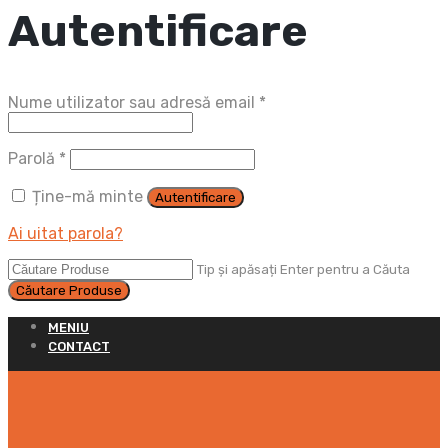
Autentificare
Obligatoriu
Nume utilizator sau adresă email
*
Obligatoriu
Parolă
*
Ține-mă minte
Autentificare
Ai uitat parola?
Tip și apăsați Enter pentru a Căuta
MENIU
CONTACT