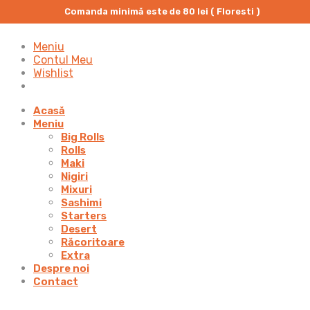
Comanda minimă este de 80 lei ( Floresti )
Meniu
Contul Meu
Wishlist
Acasă
Meniu
Big Rolls
Rolls
Maki
Nigiri
Mixuri
Sashimi
Starters
Desert
Răcoritoare
Extra
Despre noi
Contact