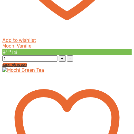
Add to wishlist
Mochi Vanilie
,00
8
lei
Mochi
Vanilie
Adaugă în coș
cantitatea