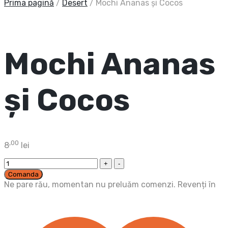
Prima pagină
/
Desert
/
Mochi Ananas și Cocos
Mochi Ananas
și Cocos
,00
8
lei
Mochi
Ananas
Comanda
și
Ne pare rău, momentan nu preluăm comenzi. Revenți în
Cocos
cantitatea