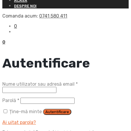
ACASĂ
DESPRE NOI
Comanda acum:
0741 580 411
0
0
Autentificare
Obligatoriu
Nume utilizator sau adresă email
*
Obligatoriu
Parolă
*
Ține-mă minte
Autentificare
Ai uitat parola?