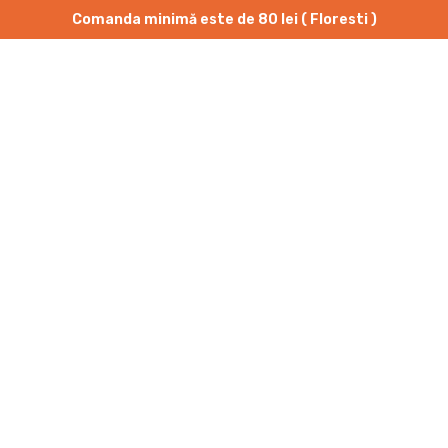
Comanda minimă este de 80 lei ( Floresti )
OBLIGATORIU
DESPRE NOI
MENIU
CO
PAROLĂ
*
AUTENTIFICARE
ȚINE-MĂ MINTE
Ai uitat parola?
Nigiri C
Philadel